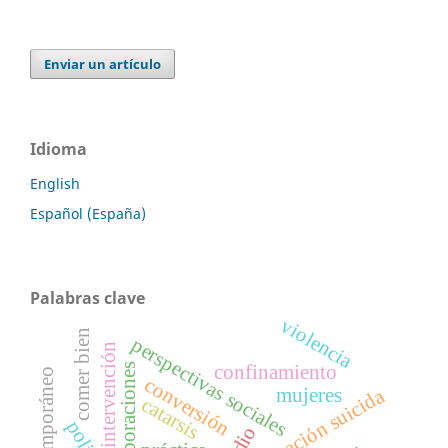
Enviar un artículo
Idioma
English
Español (España)
Palabras clave
violencia
comer bien
perspectivas sociales
intervención
colaboraciones
confinamiento
contemporáneo
conversión
ideación suicida
mujeres
catarsis