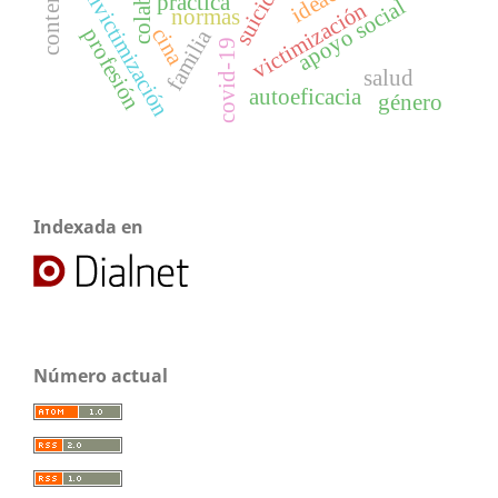
polivictimización
suicidio
práctica
apoyo social
victimización
normas
cina
profesión
familia
covid-19
salud
autoeficacia
género
Indexada en
Número actual