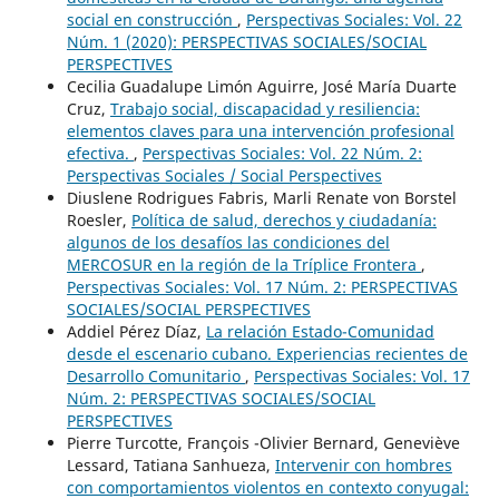
social en construcción
,
Perspectivas Sociales: Vol. 22
Núm. 1 (2020): PERSPECTIVAS SOCIALES/SOCIAL
PERSPECTIVES
Cecilia Guadalupe Limón Aguirre, José María Duarte
Cruz,
Trabajo social, discapacidad y resiliencia:
elementos claves para una intervención profesional
efectiva.
,
Perspectivas Sociales: Vol. 22 Núm. 2:
Perspectivas Sociales / Social Perspectives
Diuslene Rodrigues Fabris, Marli Renate von Borstel
Roesler,
Política de salud, derechos y ciudadanía:
algunos de los desafíos las condiciones del
MERCOSUR en la región de la Tríplice Frontera
,
Perspectivas Sociales: Vol. 17 Núm. 2: PERSPECTIVAS
SOCIALES/SOCIAL PERSPECTIVES
Addiel Pérez Díaz,
La relación Estado-Comunidad
desde el escenario cubano. Experiencias recientes de
Desarrollo Comunitario
,
Perspectivas Sociales: Vol. 17
Núm. 2: PERSPECTIVAS SOCIALES/SOCIAL
PERSPECTIVES
Pierre Turcotte, François -Olivier Bernard, Geneviève
Lessard, Tatiana Sanhueza,
Intervenir con hombres
con comportamientos violentos en contexto conyugal: