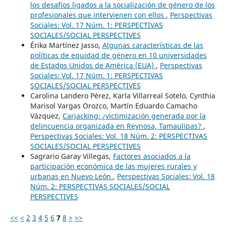
los desafíos ligados a la socialización de género de los
profesionales que intervienen con ellos
,
Perspectivas
Sociales: Vol. 17 Núm. 1: PERSPECTIVAS
SOCIALES/SOCIAL PERSPECTIVES
Érika Martínez Jasso,
Algunas características de las
políticas de equidad de género en 10 universidades
de Estados Unidos de América (EUA)
,
Perspectivas
Sociales: Vol. 17 Núm. 1: PERSPECTIVAS
SOCIALES/SOCIAL PERSPECTIVES
Carolina Landero Pérez, Karla Villarreal Sotelo, Cynthia
Marisol Vargas Orozco, Martín Eduardo Camacho
Vázquez,
Carjacking: ¿victimización generada por la
delincuencia organizada en Reynosa, Tamaulipas?
,
Perspectivas Sociales: Vol. 18 Núm. 2: PERSPECTIVAS
SOCIALES/SOCIAL PERSPECTIVES
Sagrario Garay Villegas,
Factores asociados a la
participación económica de las mujeres rurales y
urbanas en Nuevo León
,
Perspectivas Sociales: Vol. 18
Núm. 2: PERSPECTIVAS SOCIALES/SOCIAL
PERSPECTIVES
<<
<
2
3
4
5
6
7
8
>
>>