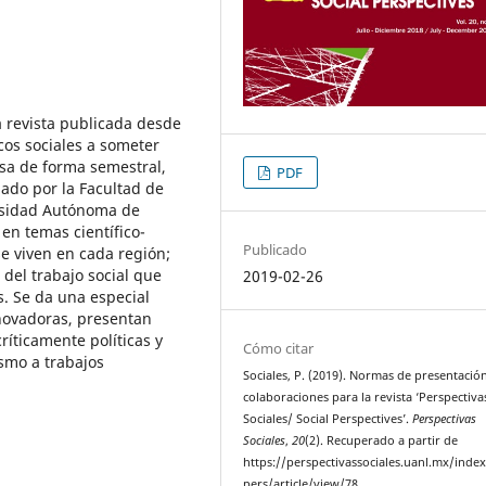
a revista publicada desde
icos sociales a someter
esa de forma semestral,
PDF
nado por la Facultad de
ersidad Autónoma de
en temas científico-
Publicado
se viven en cada región;
 del trabajo social que
2019-02-26
s. Se da una especial
nnovadoras, presentan
ríticamente políticas y
Cómo citar
ismo a trabajos
Sociales, P. (2019). Normas de presentació
colaboraciones para la revista ‘Perspectiva
Sociales/ Social Perspectives’.
Perspectivas
Sociales
,
20
(2). Recuperado a partir de
https://perspectivassociales.uanl.mx/inde
pers/article/view/78