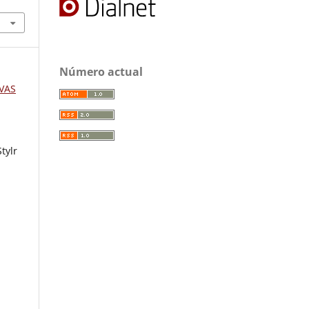
Número actual
IVAS
tylr