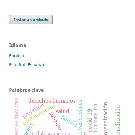
Enviar un artículo
Idioma
English
Español (España)
Palabras clave
derechos humanos
personas mayores
perspectivas sociales
profesión
reorganización
confinamiento
conversión
institucionalización
salud
covid-19
suicidio
familia
práctica
colaboraciones