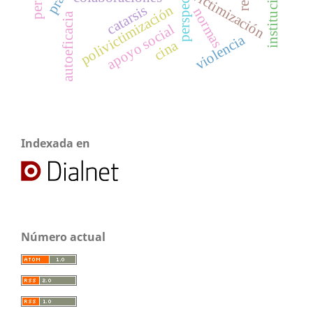
victimización
catarsis
polivictimización
normas
autoeficacia
apoyo social
violencia
cina
Indexada en
Número actual