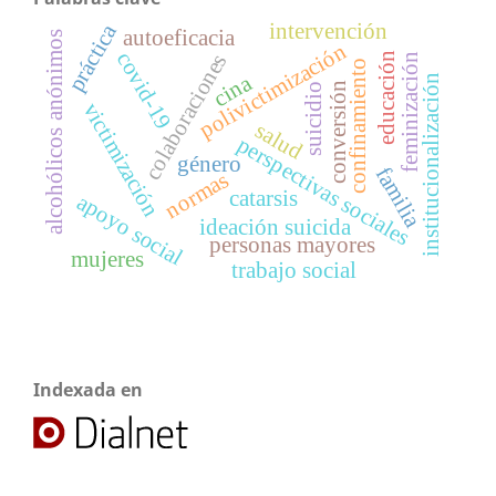
intervención
práctica
autoeficacia
alcohólicos anónimos
polivictimización
covid-19
colaboraciones
educación
feminización
confinamiento
cina
institucionalización
conversión
suicidio
victimización
salud
perspectivas sociales
género
familia
normas
catarsis
apoyo social
ideación suicida
personas mayores
mujeres
trabajo social
Indexada en