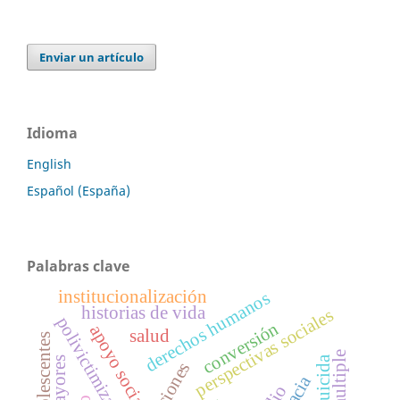
Enviar un artículo
Idioma
English
Español (España)
Palabras clave
institucionalización
derechos humanos
historias de vida
perspectivas sociales
polivictimización
conversión
apoyo social
salud
adolescentes