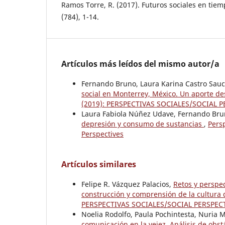
Ramos Torre, R. (2017). Futuros sociales en tiem
(784), 1-14.
Artículos más leídos del mismo autor/a
Fernando Bruno, Laura Karina Castro Sau
social en Monterrey, México. Un aporte de
(2019): PERSPECTIVAS SOCIALES/SOCIAL 
Laura Fabiola Núñez Udave, Fernando Br
depresión y consumo de sustancias
,
Persp
Perspectives
Artículos similares
Felipe R. Vázquez Palacios,
Retos y perspec
construcción y comprensión de la cultura d
PERSPECTIVAS SOCIALES/SOCIAL PERSPEC
Noelia Rodolfo, Paula Pochintesta, Nuria 
comunicación en la vejez. Análisis de obstá