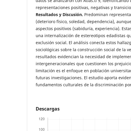
datos se analizaron con Atlas.ti 9, identificando 
representaciones positivas, negativas y transicio
Resultados y Discusión.
Predominan representa
(deterioro físico, soledad, dependencia), aunq
aspectos positivos (sabiduría, experiencia). Esta
una internalización de estereotipos edadistas qu
exclusión social. El análisis conecta estos hallaz
sociológicas sobre la construcción social de la v
resultados evidencian la necesidad de implement
intergeneracionales que cuestionen los prejuicio
limitación es el enfoque en población universita
futuras investigaciones. El estudio aporta eviden
fundamentos culturales de la discriminación po
Descargas