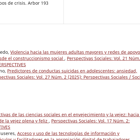
pos de crisis. Arbor 193
cedo,
Violencia hacia las mujeres adultas mayores y redes de apoyo
sde el construccionismo social
,
Perspectivas Sociales: Vol. 21 Núm.
PERSPECTIVES
uno,
Predictores de conductas suicidas en adolescentes: ansiedad,
ectivas Sociales: Vol. 27 Núm. 2 (2025): Perspectivas Sociales / Soc
tivas de las ciencias sociales en el envejecimiento y la vejez: hacia
e la vejez plena y feliz
,
Perspectivas Sociales: Vol. 17 Núm. 2:
TIVES
Museres,
Acceso y uso de las tecnologías de información y
culos y facilitadores en la apropiación digital de trabajadores