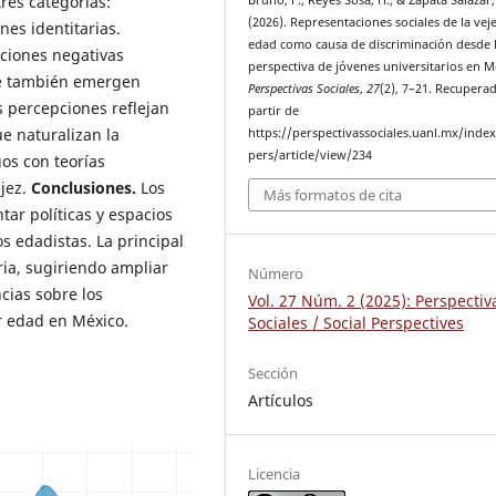
tres categorías:
Bruno, F., Reyes Sosa, H., & Zapata Salazar, 
(2026). Representaciones sociales de la veje
nes identitarias.
edad como causa de discriminación desde 
ciones negativas
perspectiva de jóvenes universitarios en M
ue también emergen
Perspectivas Sociales
,
27
(2), 7–21. Recupera
s percepciones reflejan
partir de
e naturalizan la
https://perspectivassociales.uanl.mx/inde
pers/article/view/234
gos con teorías
ejez.
Conclusiones.
Los
Más formatos de cita
ar políticas y espacios
s edadistas. La principal
ria, sugiriendo ampliar
Número
cias sobre los
Vol. 27 Núm. 2 (2025): Perspectiv
r edad en México.
Sociales / Social Perspectives
Sección
Artículos
Licencia