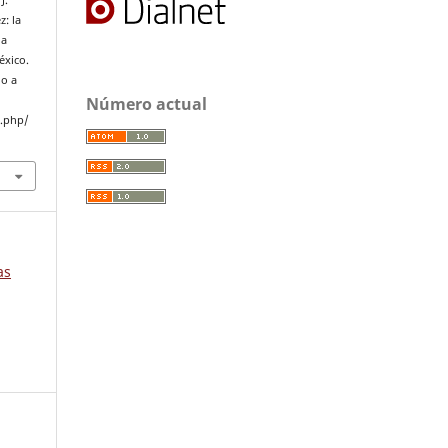
J.
z: la
la
éxico.
do a
Número actual
x.php/
as