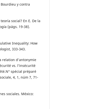
n Bourdieu y contra
teoría social? En E. De la
ogía (págs. 19-38).
ulative Inequality: How
logist, 333-343.
la relation d’antonymie
curité vs. l’insécurité
été.N° spécial préparé
ociale, 4, 1, núm 7, 71-
nes sociales. México: