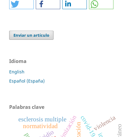
Enviar un artículo
Idioma
English
Español (España)
Palabras clave
violencia
polivictimización
covid-19
esclerosis multiple
normatividad
suicidio