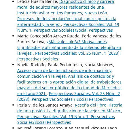
Leticia Huerta Benze,
Diagnóstico clínico y carrera
moral de adultos mayores residentes de una
institución asilar en Los Ramones, Nuevo León.
Procesos de desvinculación social con respecto a la
enfermedad y la vejez
,
Perspectivas Sociales: Vol. 19
Núm. 1: Perspectivas Sociales/Social Perspectives
María Concepción Arroyo Rueda, Perla Vanessa de los
Santos Amaya,
¿Más vale solo/a? Motivaciones,
significados y afrontamiento de la soledad elegida en
la vejez
,
Perspectivas Sociales: Vol. 25 Núm. 1 (2023):
Perspectivas Sociales
Noelia Rodolfo, Paula Pochintesta, Nuria Museres,
Acceso y uso de las tecnologías de información y
comunicación en la vejez. Análisis de obstáculos y
facilitadores en la apropiación digital de trabajadores
mayores del sector público de la ciudad de Mercedes,
en el año 2021
,
Perspectivas Sociales: Vol. 25 Núm. 2
(2023): Perspectivas Sociales / Social Perspectives
Perla V. de los Santos Amaya,
Reseña del libro Historia
de una pasión. La dignificación de la vejez en México
,
Perspectivas Sociales: Vol. 19 Núm. 1: Perspectivas
Sociales/Social Perspectives
Mª José Lozano Lorenzo, Juan Manuel Vázquez Lago,