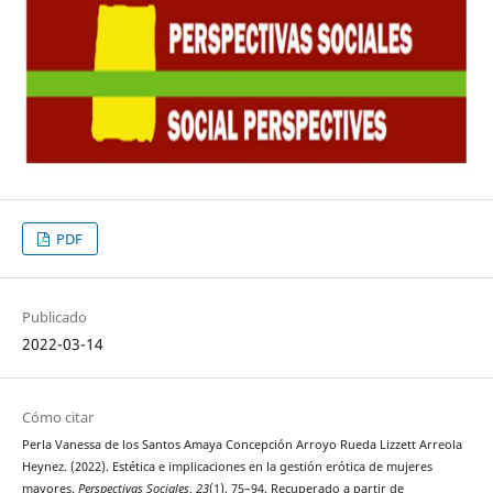
PDF
Publicado
2022-03-14
Cómo citar
Perla Vanessa de los Santos Amaya Concepción Arroyo Rueda Lizzett Arreola
Heynez. (2022). Estética e implicaciones en la gestión erótica de mujeres
mayores.
Perspectivas Sociales
,
23
(1), 75–94. Recuperado a partir de