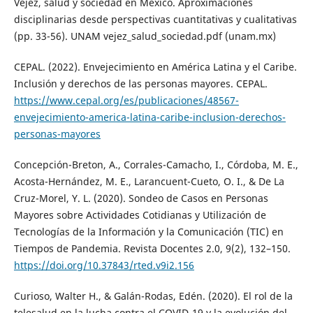
Vejez, salud y sociedad en México. Aproximaciones
disciplinarias desde perspectivas cuantitativas y cualitativas
(pp. 33-56). UNAM vejez_salud_sociedad.pdf (unam.mx)
CEPAL. (2022). Envejecimiento en América Latina y el Caribe.
Inclusión y derechos de las personas mayores. CEPAL.
https://www.cepal.org/es/publicaciones/48567-
envejecimiento-america-latina-caribe-inclusion-derechos-
personas-mayores
Concepción-Breton, A., Corrales-Camacho, I., Córdoba, M. E.,
Acosta-Hernández, M. E., Larancuent-Cueto, O. I., & De La
Cruz-Morel, Y. L. (2020). Sondeo de Casos en Personas
Mayores sobre Actividades Cotidianas y Utilización de
Tecnologías de la Información y la Comunicación (TIC) en
Tiempos de Pandemia. Revista Docentes 2.0, 9(2), 132–150.
https://doi.org/10.37843/rted.v9i2.156
Curioso, Walter H., & Galán-Rodas, Edén. (2020). El rol de la
telesalud en la lucha contra el COVID-19 y la evolución del