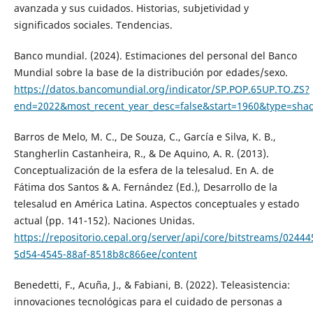
avanzada y sus cuidados. Historias, subjetividad y
significados sociales. Tendencias.
Banco mundial. (2024). Estimaciones del personal del Banco
Mundial sobre la base de la distribución por edades/sexo.
https://datos.bancomundial.org/indicator/SP.POP.65UP.TO.ZS?
end=2022&most_recent_year_desc=false&start=1960&type=sha
Barros de Melo, M. C., De Souza, C., García e Silva, K. B.,
Stangherlin Castanheira, R., & De Aquino, A. R. (2013).
Conceptualización de la esfera de la telesalud. En A. de
Fátima dos Santos & A. Fernández (Ed.), Desarrollo de la
telesalud en América Latina. Aspectos conceptuales y estado
actual (pp. 141-152). Naciones Unidas.
https://repositorio.cepal.org/server/api/core/bitstreams/02444
5d54-4545-88af-8518b8c866ee/content
Benedetti, F., Acuña, J., & Fabiani, B. (2022). Teleasistencia:
innovaciones tecnológicas para el cuidado de personas a