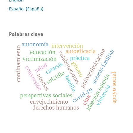
Español (España)
Palabras clave
autonomía
intervención
confinamiento
polivictimización
sistema familiar
autoeficacia
educación
colaboraciones
práctica
victimización
género
catarsis
salud
conversión
suicidio
apoyo social
normas
ideación suicida
familia
violencia
covid-19
perspectivas sociales
cina
envejecimiento
derechos humanos