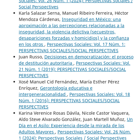
Sociales: Vol. 26 Núm. 1 (2024): Perspectivas Sociales /
Social Perspectives
Karla Salazar Serna, Manuel Ribeiro Ferreira, Héctor
Mendoza Cárdenas,
Inseguridad en México: una
aproximación a las percepciones relacionadas a la
inseguridad, la violencia delictiva (secuestros,
desapariciones forzadas y homicidios) y la confianza
en los otros
,
Perspectivas Sociales: Vol. 17 Núm. 1:
PERSPECTIVAS SOCIALES/SOCIAL PERSPECTIVES
Juan Russo,
Decisiones en democratización: el proceso
de destitución autoritaria
,
Perspectivas Sociales: Vol.
21 Núm. 1 (2019): PERSPECTIVAS SOCIALES/SOCIAL
PERSPECTIVES
Xosé Manuel Cid Fernández, María Esther Pérez
Enríquez,
Gerontología educativa e
intergeneracionalidad
,
Perspectivas Sociales: Vol. 18
Núm. 1 (2016): PERSPECTIVAS SOCIALES/SOCIAL
PERSPECTIVES
Karina Verenice Rosas Dávila, Nicole Castor Vaquera,
Aldo Steve Alvarado González, Juan Martell Muñoz,
Un
Día en el Asilo: Experiencia desde la mirada de los
Adultos Mayores
,
Perspectivas Sociales: Vol. 26 Núm.
1 (2024): Perspectivas Sociales / Social Perspectives