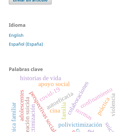
Enviar un artículo
Idioma
English
Español (España)
Palabras clave
historias de vida
colaboraciones
apoyo social
covid-19
confinamiento
autoeficacia
perspectivas sociales
adolescentes
violencia
práctica
ideación suicida
familia
dinámica familiar
victimización
normas
cina
suicidio
polivictimización