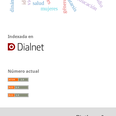
educación
catarsis
género
salud
mujeres
Indexada en
Número actual