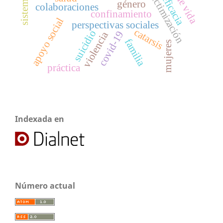
autoeficacia
victimización
género
colaboraciones
confinamiento
apoyo social
perspectivas sociales
catarsis
suicidio
covid-19
violencia
familia
mujeres
práctica
Indexada en
Número actual