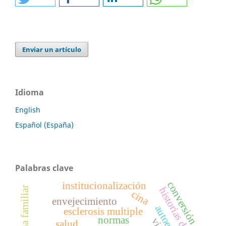
Enviar un artículo
Idioma
English
Español (España)
Palabras clave
conversión
institucionalización
sistema familiar
historias de vida
cina
envejecimiento
esclerosis multiple
normas
salud