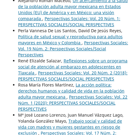
Alejandro Román Macedo,
Un acercamiento a la salud
de la población adulta mayor mexicana en Estados
Unidos (EU) de América y en México: una visión
comparada
,
Perspectivas Sociales: Vol. 20 Núm. 1:
PERSPECTIVAS SOCIALES/SOCIAL PERSPECTIVES
Perla Vannesa De Los Santos, David De Jesús Reyes,
Política de salud sexual y reproductiva para adultos
mayores en México y Colombia
,
Perspectivas Sociales:
Vol. 19 Núm. 2: Perspectivas Sociales/Social
Perspectives
René Elizalde Salazar,
Reflexiones sobre un programa
social de atención al embarazo en adolescentes en
Tlaxcala
,
Perspectivas Sociales: Vol. 20 Núm. 2 (2018):
PERSPECTIVAS SOCIALES/SOCIAL PERSPECTIVES
Rosa María Flores Martínez,
La acción política:
derechos humanos y calidad de vida en la población
adulta mayor mexicana
,
Perspectivas Sociales: Vol. 22
Núm. 1 (2020): PERSPECTIVAS SOCIALES/SOCIAL
PERSPECTIVES
Mª José Lozano Lorenzo, Juan Manuel Vázquez Lago,
Yolanda González Mayo,
Trabajo social y calidad de
vida con madres y mujeres gestantes en riesgo de
exclusión
,
Perspectivas Sociales: Vol. 17 Núm. 2: