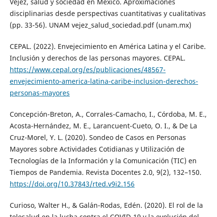
Vejez, salud y sociedad en México. Aproximaciones
disciplinarias desde perspectivas cuantitativas y cualitativas
(pp. 33-56). UNAM vejez_salud_sociedad.pdf (unam.mx)
CEPAL. (2022). Envejecimiento en América Latina y el Caribe.
Inclusión y derechos de las personas mayores. CEPAL.
https://www.cepal.org/es/publicaciones/48567-
envejecimiento-america-latina-caribe-inclusion-derechos-
personas-mayores
Concepción-Breton, A., Corrales-Camacho, I., Córdoba, M. E.,
Acosta-Hernández, M. E., Larancuent-Cueto, O. I., & De La
Cruz-Morel, Y. L. (2020). Sondeo de Casos en Personas
Mayores sobre Actividades Cotidianas y Utilización de
Tecnologías de la Información y la Comunicación (TIC) en
Tiempos de Pandemia. Revista Docentes 2.0, 9(2), 132–150.
https://doi.org/10.37843/rted.v9i2.156
Curioso, Walter H., & Galán-Rodas, Edén. (2020). El rol de la
telesalud en la lucha contra el COVID-19 y la evolución del