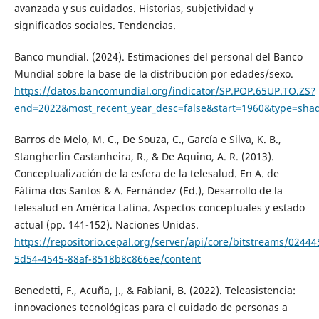
avanzada y sus cuidados. Historias, subjetividad y
significados sociales. Tendencias.
Banco mundial. (2024). Estimaciones del personal del Banco
Mundial sobre la base de la distribución por edades/sexo.
https://datos.bancomundial.org/indicator/SP.POP.65UP.TO.ZS?
end=2022&most_recent_year_desc=false&start=1960&type=sha
Barros de Melo, M. C., De Souza, C., García e Silva, K. B.,
Stangherlin Castanheira, R., & De Aquino, A. R. (2013).
Conceptualización de la esfera de la telesalud. En A. de
Fátima dos Santos & A. Fernández (Ed.), Desarrollo de la
telesalud en América Latina. Aspectos conceptuales y estado
actual (pp. 141-152). Naciones Unidas.
https://repositorio.cepal.org/server/api/core/bitstreams/02444
5d54-4545-88af-8518b8c866ee/content
Benedetti, F., Acuña, J., & Fabiani, B. (2022). Teleasistencia:
innovaciones tecnológicas para el cuidado de personas a