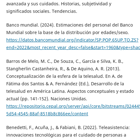
avanzada y sus cuidados. Historias, subjetividad y
significados sociales. Tendencias.
Banco mundial. (2024). Estimaciones del personal del Banco
Mundial sobre la base de la distribución por edades/sexo.
https://datos.bancomundial.org/indicator/SP.POP.65UP.TO.ZS?
end=2022&most_recent_year_desc=false&start=1960&type=sha
Barros de Melo, M. C., De Souza, C., García e Silva, K. B.,
Stangherlin Castanheira, R., & De Aquino, A. R. (2013).
Conceptualización de la esfera de la telesalud. En A. de
Fátima dos Santos & A. Fernández (Ed.), Desarrollo de la
telesalud en América Latina. Aspectos conceptuales y estado
actual (pp. 141-152). Naciones Unidas.
https://repositorio.cepal.org/server/api/core/bitstreams/02444
5d54-4545-88af-8518b8c866ee/content
Benedetti, F., Acuña, J., & Fabiani, B. (2022). Teleasistencia:
innovaciones tecnológicas para el cuidado de personas a