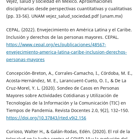
Vejez, salud y sociedad en México. Aproximaciones
disciplinarias desde perspectivas cuantitativas y cualitativas
(pp. 33-56). UNAM vejez_salud_sociedad.pdf (unam.mx)
CEPAL. (2022). Envejecimiento en América Latina y el Caribe.
Inclusión y derechos de las personas mayores. CEPAL.
https://www.cepal.org/es/publicaciones/48567-
envejecimiento-america-latina-caribe-inclusion-derechos-
personas-mayores
Concepción-Breton, A., Corrales-Camacho, I., Córdoba, M. E.,
Acosta-Hernández, M. E., Larancuent-Cueto, O. I., & De La
Cruz-Morel, Y. L. (2020). Sondeo de Casos en Personas
Mayores sobre Actividades Cotidianas y Utilización de
Tecnologías de la Información y la Comunicación (TIC) en
Tiempos de Pandemia. Revista Docentes 2.0, 9(2), 132–150.
https://doi.org/10.37843/rted.v9i2.156
Curioso, Walter H., & Galán-Rodas, Edén. (2020). El rol de la
telesalud en la lucha contra el COVID-19 y la evolución del