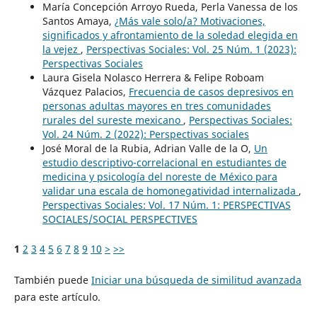
María Concepción Arroyo Rueda, Perla Vanessa de los
Santos Amaya,
¿Más vale solo/a? Motivaciones,
significados y afrontamiento de la soledad elegida en
la vejez
,
Perspectivas Sociales: Vol. 25 Núm. 1 (2023):
Perspectivas Sociales
Laura Gisela Nolasco Herrera & Felipe Roboam
Vázquez Palacios,
Frecuencia de casos depresivos en
personas adultas mayores en tres comunidades
rurales del sureste mexicano
,
Perspectivas Sociales:
Vol. 24 Núm. 2 (2022): Perspectivas sociales
José Moral de la Rubia, Adrian Valle de la O,
Un
estudio descriptivo-correlacional en estudiantes de
medicina y psicología del noreste de México para
validar una escala de homonegatividad internalizada
,
Perspectivas Sociales: Vol. 17 Núm. 1: PERSPECTIVAS
SOCIALES/SOCIAL PERSPECTIVES
1
2
3
4
5
6
7
8
9
10
>
>>
También puede
Iniciar una búsqueda de similitud avanzada
para este artículo.