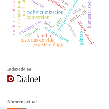
confinamiento
perspectivas sociales
modelo colaborativo
violencia
autoeficacia
bienestar social
normatividad
catarsis
covid-19
polivictimización
conversión
cina
intervención
salud
apoyo social
normas
colaboraciones
suicidio
género
familia
historias de vida
espistemología
Indexada en
Número actual