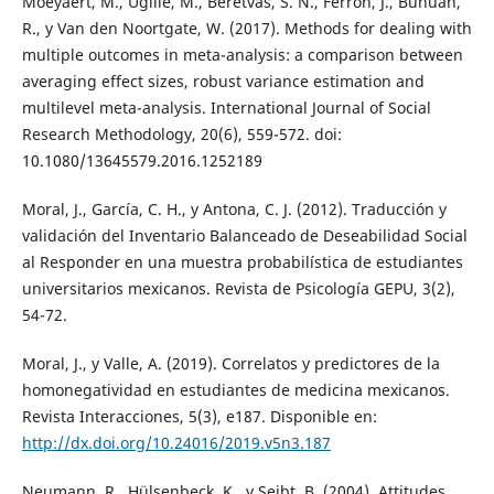
Moeyaert, M., Ugille, M., Beretvas, S. N., Ferron, J., Bunuan,
R., y Van den Noortgate, W. (2017). Methods for dealing with
multiple outcomes in meta-analysis: a comparison between
averaging effect sizes, robust variance estimation and
multilevel meta-analysis. International Journal of Social
Research Methodology, 20(6), 559-572. doi:
10.1080/13645579.2016.1252189
Moral, J., García, C. H., y Antona, C. J. (2012). Traducción y
validación del Inventario Balanceado de Deseabilidad Social
al Responder en una muestra probabilística de estudiantes
universitarios mexicanos. Revista de Psicología GEPU, 3(2),
54-72.
Moral, J., y Valle, A. (2019). Correlatos y predictores de la
homonegatividad en estudiantes de medicina mexicanos.
Revista Interacciones, 5(3), e187. Disponible en:
http://dx.doi.org/10.24016/2019.v5n3.187
Neumann, R., Hülsenbeck, K., y Seibt, B. (2004). Attitudes