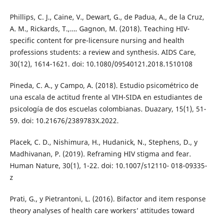
Phillips, C. J., Caine, V., Dewart, G., de Padua, A., de la Cruz,
A. M., Rickards, T.,…. Gagnon, M. (2018). Teaching HIV-
specific content for pre-licensure nursing and health
professions students: a review and synthesis. AIDS Care,
30(12), 1614-1621. doi: 10.1080/09540121.2018.1510108
Pineda, C. A., y Campo, A. (2018). Estudio psicométrico de
una escala de actitud frente al VIH-SIDA en estudiantes de
psicología de dos escuelas colombianas. Duazary, 15(1), 51-
59. doi: 10.21676/2389783X.2022.
Placek, C. D., Nishimura, H., Hudanick, N., Stephens, D., y
Madhivanan, P. (2019). Reframing HIV stigma and fear.
Human Nature, 30(1), 1-22. doi: 10.1007/s12110- 018-09335-
z
Prati, G., y Pietrantoni, L. (2016). Bifactor and item response
theory analyses of health care workers’ attitudes toward