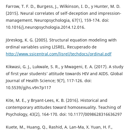
Farrow, T. F. D., Burgess, J., Wilkinson, I. D., y Hunter, M. D.
(2015). Neural correlates of self-deception and impression-
management. Neuropsychologia, 67(1), 159-174. doi:
10.1016/j.neuropsychologia.2014.12.016.
Jöreskog, K. G. (2005). Structural equation modeling with
ordinal variables using LISREL. Recuperado de
http://www.ssicentral.com/lisrel/techdocs/ordinal.pdf
Kikwasi, G. J., Lukwale, S. R., y Mwageni, E. A. (2017). A study
of first year students’ attitude towards HIV and AIDS. Global
Journal of Health Science; 9(7), 117-126. doi:
10.5539/gjhs.v9n7p117
Kite, M. E., y Bryant-Lees, K. B. (2016). Historical and
contemporary attitudes toward homosexuality. Teaching of
Psychology, 43(2), 164-170. doi: 10.1177/0098628316636297
Kuete, M., Huang, Q., Rashid, A. Lan-Ma, X. Yuan, H. F.,