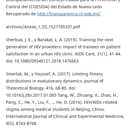
Control del (COESIDA) del Estado de Nuevo León.
Recuperado de
http://transparencia.nl.gob.mx/
archivos/Anexo_1_SS_1527195337.pdf
Sherbuk, J. E., y Barakat, L. A. (2019). Training the next
generation of HIV providers: impact of trainees on patient
satisfaction in an urban HIV clinic. AIDS Care, 31(1), 41-44.
doi: 10.1080/09540121.2018.1476663
Smerlak, M., y Youssef, A. (2017). Limiting fitness
distributions in evolutionary dynamics. Journal of
Theoretical Biology, 416, 68-80. doi:
10.1016/j.jtbi.2017.01.005 Tang, W., Zhuang, X., Zhao, H.,
Pang, C., He, Y., Liu, F., … He, D. (2016). HIV/AIDs-related
stigma among medical students in Beijing, China.
International Journal of Clinical and Experimental Medicine,
9(5), 8743-8748.