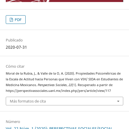
PDF
Publicado
2020-07-31
Cómo citar
Moral de la Rubia, J., & Valle de la O, A. (2020). Propiedades Psicométricas de
la Escala de Actitud hacia Personas que Viven con VIH/ SIDA en Estudiantes de
Medicina Mexicanos.
Perspectivas Sociales
,
22
(1). Recuperado a partir de
https://perspectivassociales.uanl.mx/index.php/pers/article/view/117
Más formatos de cita
Número
Vol. 22 Núm. 1 (2020): PERSPECTIVAS SOCIALES/SOCIAL