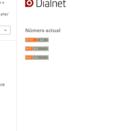
o a
x.php/
Número actual
ice