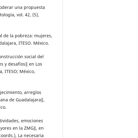
poderar una propuesta
logía, vol. 42, (5),
ol de la pobreza: mujeres,
dalajara, ITESO. México.
nstrucción social del
es y desafíos‖ en Los
ra, ITESO; México,
jecimiento, arreglos
itana de Guadalajara‖,
ico.
etividades, emociones
ayores en la ZMG‖, en
coords.), La necesaria