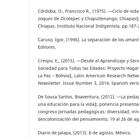
Córdoba, O., Francisco R., (1975). ―Ciclo de vida
zoques de Ocotepec y Chapultenango, Chiapas‖,
Chiapas, Instituto Nacional Indigenista, pp.187-
Caruso, Igor, (1996). La separación de los amant
Editores.
Crespo, E., (2015). ―Desde el Aprendizaje y Serv
Sociedad para Todas las Edades: Proyecto Hoga
La Paz – Bolivia‖, Latin American Research Net
Newsletter. Issue Number 3, 2014, Spanish versi
De Sousa Santos, Boaventura, (2012). ―La pedag
una educación para la vida‖, ponencia present
congreso Jornadas pedagógicas: diversidad, inno
descolonización del pensamiento, 19 al 26 de ag
Diario de Jalapa, (2013). 8 de agosto. México.