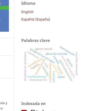
Idioma
English
Español (España)
Palabras clave
intervención
apoyo social
perspectivas sociales
violencia
alcohólicos anónimos
personas mayores
ideación suicida
normas
esclerosis multiple
autoeficacia
género
victimización
polivictimización
cina
familia
colaboraciones
covid-19
catarsis
suicidio
práctica
confinamiento
salud
feminización
Indexada en
ción y
a y