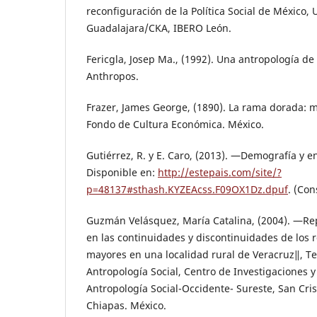
reconfiguración de la Política Social de México,
Guadalajara/CKA, IBERO León.
Fericgla, Josep Ma., (1992). Una antropología de
Anthropos.
Frazer, James George, (1890). La rama dorada: m
Fondo de Cultura Económica. México.
Gutiérrez, R. y E. Caro, (2013). ―Demografía y e
Disponible en:
http://estepais.com/site/?
p=48137#sthash.KYZEAcss.F09OX1Dz.dpuf
. (Con
Guzmán Velásquez, María Catalina, (2004). ―Re
en las continuidades y discontinuidades de los 
mayores en una localidad rural de Veracruz‖, Te
Antropología Social, Centro de Investigaciones 
Antropología Social-Occidente- Sureste, San Cris
Chiapas. México.