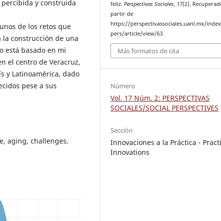
 percibida y construida
feliz.
Perspectivas Sociales
,
17
(2). Recuperad
partir de
https://perspectivassociales.uanl.mx/inde
gunos de los retos que
pers/article/view/63
 la construcción de una
ulo está basado en mi
Más formatos de cita
n el centro de Veracruz,
aís y Latinoamérica, dado
jecidos pese a sus
Número
Vol. 17 Núm. 2: PERSPECTIVAS
SOCIALES/SOCIAL PERSPECTIVES
Sección
e, aging, challenges.
Innovaciones a la Práctica - Pract
Innovations