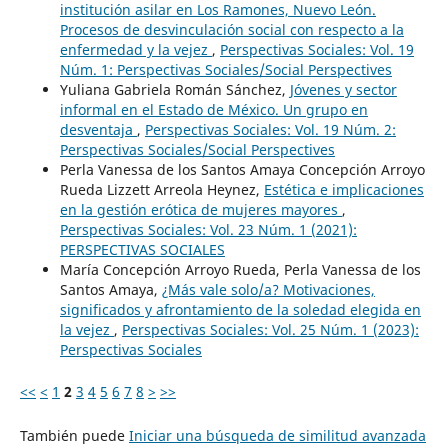
institución asilar en Los Ramones, Nuevo León.
Procesos de desvinculación social con respecto a la
enfermedad y la vejez
,
Perspectivas Sociales: Vol. 19
Núm. 1: Perspectivas Sociales/Social Perspectives
Yuliana Gabriela Román Sánchez,
Jóvenes y sector
informal en el Estado de México. Un grupo en
desventaja
,
Perspectivas Sociales: Vol. 19 Núm. 2:
Perspectivas Sociales/Social Perspectives
Perla Vanessa de los Santos Amaya Concepción Arroyo
Rueda Lizzett Arreola Heynez,
Estética e implicaciones
en la gestión erótica de mujeres mayores
,
Perspectivas Sociales: Vol. 23 Núm. 1 (2021):
PERSPECTIVAS SOCIALES
María Concepción Arroyo Rueda, Perla Vanessa de los
Santos Amaya,
¿Más vale solo/a? Motivaciones,
significados y afrontamiento de la soledad elegida en
la vejez
,
Perspectivas Sociales: Vol. 25 Núm. 1 (2023):
Perspectivas Sociales
<<
<
1
2
3
4
5
6
7
8
>
>>
También puede
Iniciar una búsqueda de similitud avanzada