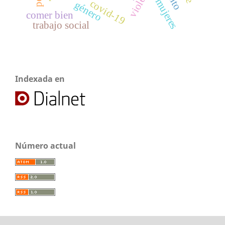
mujeres
covid-19
género
comer bien
trabajo social
Indexada en
Número actual