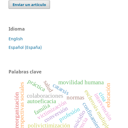
Enviar un artículo
Idioma
English
Español (España)
Palabras clave
práctica
movilidad humana
salud
catarsis
perspectivas sociales
educación
esclerosis multiple
cina
intervención
reorganización
colaboraciones
normas
autoeficacia
victimización
confinamiento
familia
conversión
profesión
suicidio
violencia
polivictimización