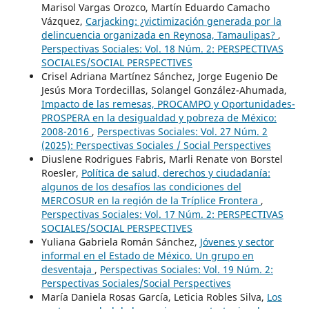
Marisol Vargas Orozco, Martín Eduardo Camacho
Vázquez,
Carjacking: ¿victimización generada por la
delincuencia organizada en Reynosa, Tamaulipas?
,
Perspectivas Sociales: Vol. 18 Núm. 2: PERSPECTIVAS
SOCIALES/SOCIAL PERSPECTIVES
Crisel Adriana Martínez Sánchez, Jorge Eugenio De
Jesús Mora Tordecillas, Solangel González-Ahumada,
Impacto de las remesas, PROCAMPO y Oportunidades-
PROSPERA en la desigualdad y pobreza de México:
2008-2016
,
Perspectivas Sociales: Vol. 27 Núm. 2
(2025): Perspectivas Sociales / Social Perspectives
Diuslene Rodrigues Fabris, Marli Renate von Borstel
Roesler,
Política de salud, derechos y ciudadanía:
algunos de los desafíos las condiciones del
MERCOSUR en la región de la Tríplice Frontera
,
Perspectivas Sociales: Vol. 17 Núm. 2: PERSPECTIVAS
SOCIALES/SOCIAL PERSPECTIVES
Yuliana Gabriela Román Sánchez,
Jóvenes y sector
informal en el Estado de México. Un grupo en
desventaja
,
Perspectivas Sociales: Vol. 19 Núm. 2:
Perspectivas Sociales/Social Perspectives
María Daniela Rosas García, Leticia Robles Silva,
Los