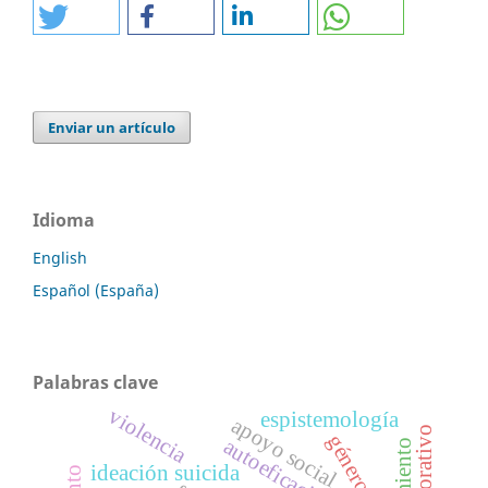
Enviar un artículo
Idioma
English
Español (España)
Palabras clave
violencia
espistemología
apoyo social
género
autoeficacia
ideación suicida