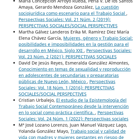
María Concepción Arroyo Rueda, Perla V. De los Santos
Amaya, Gerardo Mendoza González,
La cuestión
sociojurídica como escenario para el Trabajo Social
,
Perspectivas Sociales: Vol. 21 Núm. 2 (2019):
PERSPECTIVAS SOCIALES/SOCIAL PERSPECTIVES
Martha Gálvez Landeros Erika M. Ramírez Diez María
Elena Chávez García,
Mujeres, género y Trabajo Social:
posibilidades e imposibilidades en la gestión para el
desarrollo en México. Siglo XXI
,
Perspectivas Sociales:
Vol. 23 Núm. 2 (2021): PERSPECTIVAS SOCIALES
David De Jesús Reyes, Esmeralda González Almontes,
Conocimiento en temas de sexualidad y reproducción
en adolescentes de secundarias y preparatorias
públicas de Nuevo León, México
,
Perspectivas
Sociales: Vol. 18 Núm. 1 (2016): PERSPECTIVAS
SOCIALES/SOCIAL PERSPECTIVES
Cristian Urbalejo,
El estudio de la Epistemología del
Trabajo Social Contemporáneo desde la intervención
en lo social como práctica científica.
,
Perspectivas
Sociales: Vol. 24 Núm. 1 (2022): Perspectivas sociales
Mª José Lozano Lorenzo, Juan Manuel Vázquez Lago,
Yolanda González Mayo,
Trabajo social y calidad de
vida con madres y mujeres gestantes en riesgo de