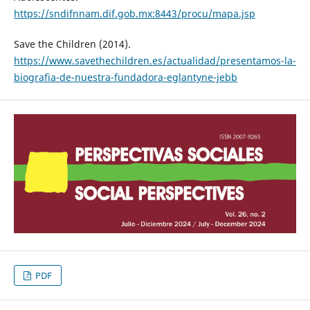
https://sndifnnam.dif.gob.mx:8443/procu/mapa.jsp
Save the Children (2014).
https://www.savethechildren.es/actualidad/presentamos-la-
biografia-de-nuestra-fundadora-eglantyne-jebb
PDF