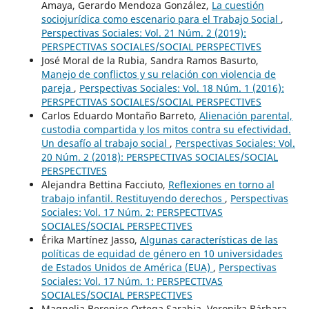
Amaya, Gerardo Mendoza González,
La cuestión
sociojurídica como escenario para el Trabajo Social
,
Perspectivas Sociales: Vol. 21 Núm. 2 (2019):
PERSPECTIVAS SOCIALES/SOCIAL PERSPECTIVES
José Moral de la Rubia, Sandra Ramos Basurto,
Manejo de conflictos y su relación con violencia de
pareja
,
Perspectivas Sociales: Vol. 18 Núm. 1 (2016):
PERSPECTIVAS SOCIALES/SOCIAL PERSPECTIVES
Carlos Eduardo Montaño Barreto,
Alienación parental,
custodia compartida y los mitos contra su efectividad.
Un desafío al trabajo social
,
Perspectivas Sociales: Vol.
20 Núm. 2 (2018): PERSPECTIVAS SOCIALES/SOCIAL
PERSPECTIVES
Alejandra Bettina Facciuto,
Reflexiones en torno al
trabajo infantil. Restituyendo derechos
,
Perspectivas
Sociales: Vol. 17 Núm. 2: PERSPECTIVAS
SOCIALES/SOCIAL PERSPECTIVES
Érika Martínez Jasso,
Algunas características de las
políticas de equidad de género en 10 universidades
de Estados Unidos de América (EUA)
,
Perspectivas
Sociales: Vol. 17 Núm. 1: PERSPECTIVAS
SOCIALES/SOCIAL PERSPECTIVES
Magnolia Berenice Ortega Sarabia, Veronika Bárbara