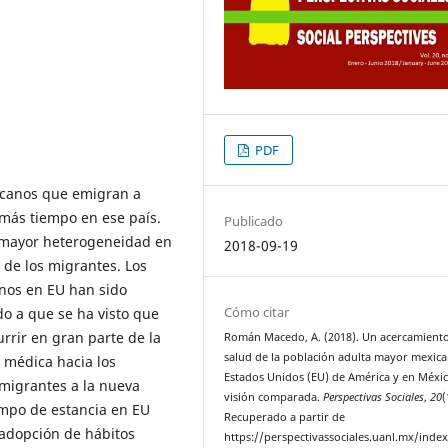
PDF
xicanos que emigran a
más tiempo en ese país.
Publicado
 mayor heterogeneidad en
2018-09-19
o de los migrantes. Los
anos en EU han sido
Cómo citar
do a que se ha visto que
rrir en gran parte de la
Román Macedo, A. (2018). Un acercamiento
salud de la población adulta mayor mexic
n médica hacia los
Estados Unidos (EU) de América y en Méxi
 migrantes a la nueva
visión comparada.
Perspectivas Sociales
,
20
(
empo de estancia en EU
Recuperado a partir de
 adopción de hábitos
https://perspectivassociales.uanl.mx/inde