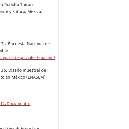
en Rodolfo Tuirán
ente y Futuro, México,
013a, Encuesta Nacional de
nible
chogares/especiales/enasem/
013b, Diseño muestral de
ento en México (ENASEM)
012/Documento_
onal Health Interview