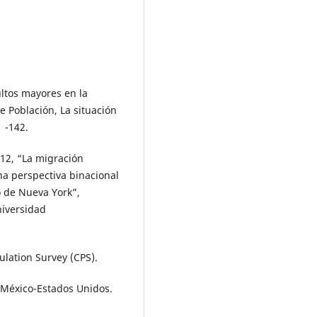
dultos mayores en la
e Población, La situación
 -142.
2012, “La migración
na perspectiva binacional
o de Nueva York”,
niversidad
lation Survey (CPS).
 México-Estados Unidos.