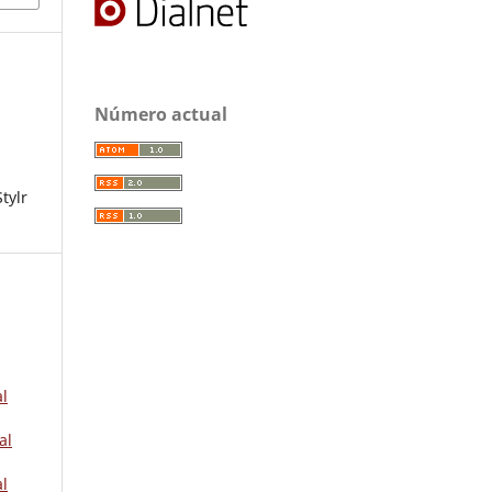
Número actual
tylr
al
al
al