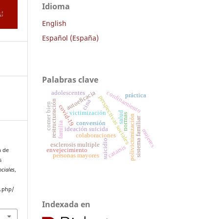
Idioma
English
Español (España)
Palabras clave
confinamiento
autoeficacia
adolescentes
práctica
perspectivas sociales
cina
restructuración
comer bien
covid-19
victimización
salud
normas
polivictimización
sistema familiar
conversión
familia
ideación suicida
mujeres
colaboraciones
suicidio
esclerosis multiple
catarsis
n de
envejecimiento
personas mayores
s
ociales
,
x.php/
Indexada en