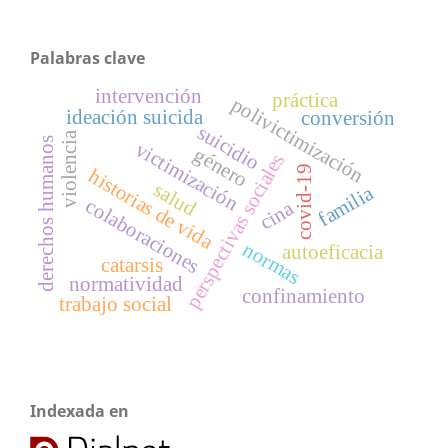
Palabras clave
intervención
práctica
polivictimización
ideación suicida
conversión
suicidio
violencia
derechos humanos
victimización
género
perspectivas sociales
covid-19
historias de vida
salud
familia
colaboraciones
cina
normas
autoeficacia
catarsis
normatividad
confinamiento
trabajo social
Indexada en