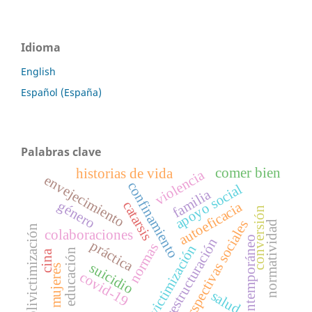
Idioma
English
Español (España)
Palabras clave
comer bien
historias de vida
violencia
envejecimiento
confinamiento
apoyo social
familia
género
catarsis
autoeficacia
conversión
perspectivas sociales
normatividad
polivictimización
colaboraciones
contemporáneo
restructuración
práctica
normas
victimización
educación
cina
suicidio
mujeres
covid-19
salud