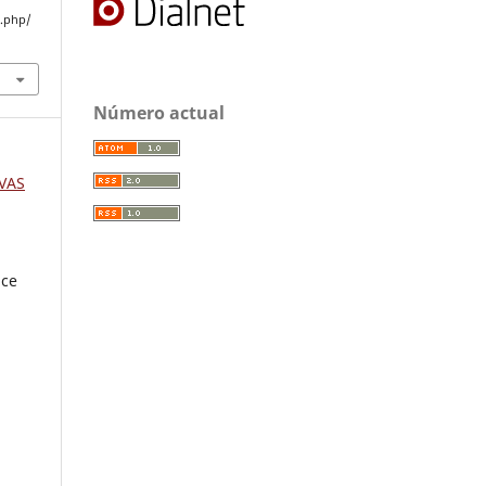
x.php/
Número actual
IVAS
ice