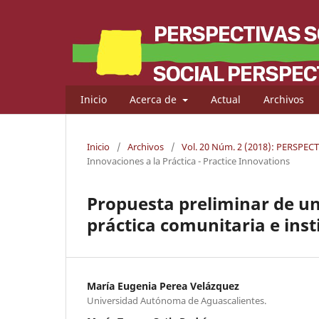
Inicio
Acerca de
Actual
Archivos
Inicio
/
Archivos
/
Vol. 20 Núm. 2 (2018): PERSPE
Innovaciones a la Práctica - Practice Innovations
Propuesta preliminar de un
práctica comunitaria e inst
María Eugenia Perea Velázquez
Universidad Autónoma de Aguascalientes.