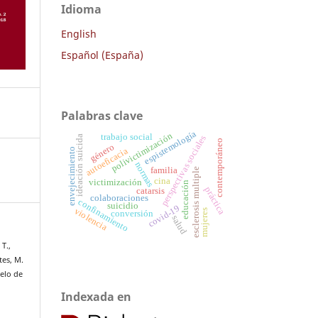
Idioma
English
Español (España)
Palabras clave
espistemología
polivictimización
trabajo social
perspectivas sociales
ideación suicida
contemporáneo
género
autoeficacia
envejecimiento
normas
familia
esclerosis multiple
cina
victimización
educación
práctica
catarsis
colaboraciones
confinamiento
suicidio
covid-19
violencia
mujeres
conversión
salud
T.,
tes, M.
elo de
e
Indexada en