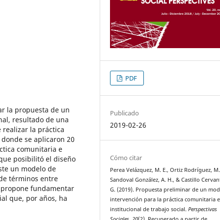
PDF
ar la propuesta de un
Publicado
nal, resultado de una
2019-02-26
 realizar la práctica
 donde se aplicaron 20
ctica comunitaria e
Cómo citar
que posibilitó el diseño
iste un modelo de
Perea Velázquez, M. E., Ortiz Rodríguez, M. 
de términos entre
Sandoval González, A. H., & Castillo Cervan
se propone fundamentar
G. (2019). Propuesta preliminar de un mod
ial que, por años, ha
intervención para la práctica comunitaria 
institucional de trabajo social.
Perspectivas
Sociales
,
20
(2). Recuperado a partir de