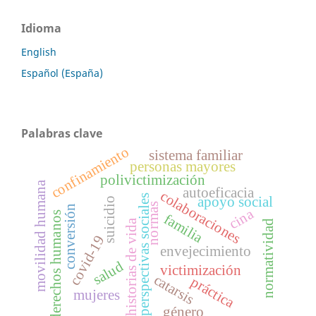
Idioma
English
Español (España)
Palabras clave
confinamiento
sistema familiar
personas mayores
polivictimización
movilidad humana
autoeficacia
colaboraciones
perspectivas sociales
apoyo social
suicidio
normas
conversión
cina
derechos humanos
familia
historias de vida
normatividad
covid-19
envejecimiento
salud
victimización
catarsis
práctica
mujeres
género