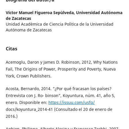
Víctor Manuel Figueroa Sepùlveda,
Universidad Autónoma
de Zacatecas
Unidad Acadèmica de Ciencia Polìtica de la Universidad
Autónoma de Zacatecas
Citas
Acemoglu, Daron y James D. Robinson, 2012, Why Nations
Fail, The Origins of Power, Prosperity and Poverty, Nueva
York, Crown Publishers.
Acosta, Bernardo, 2014. “¿Por qué fracasan los países?
Entrevista con J. Ro- binson”, Koyuntura, núm. 41, año 5,
enero. Disponible en:
https://issuu.com/usfq/
docs/koyuntura_2014-41 (Consultado el 20 de enero de
2016.)
Aghion, Philippe, Alberto Alesina y Francesco Trebbi, 2007,