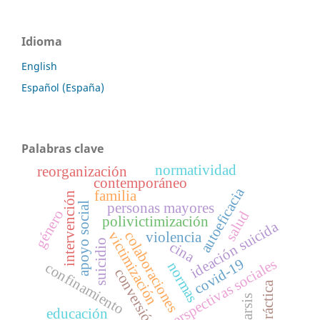
Idioma
English
Español (España)
Palabras clave
normatividad
reorganización
contemporáneo
autoeficacia
familia
intervención
personas mayores
apoyo social
género
salud
polivictimización
ideación suicida
colaboraciones
victimización
violencia
suicidio
cina
covid-19
perspectivas sociales
normas
confinamiento
conversión
práctica
catarsis
educación