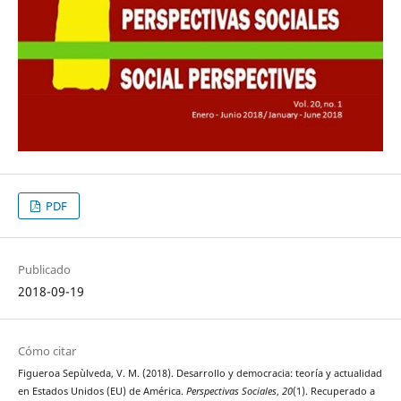
PDF
Publicado
2018-09-19
Cómo citar
Figueroa Sepùlveda, V. M. (2018). Desarrollo y democracia: teoría y actualidad
en Estados Unidos (EU) de América.
Perspectivas Sociales
,
20
(1). Recuperado a