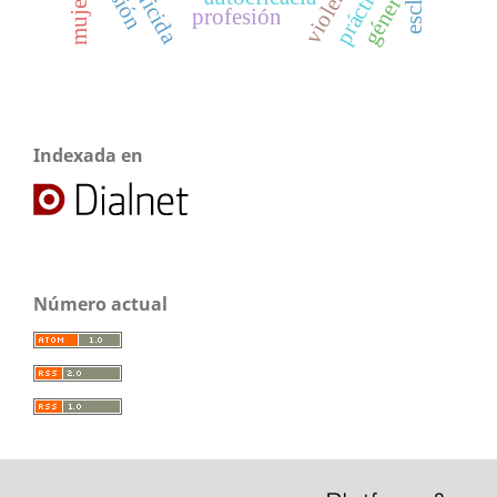
violencia
práctica
mujeres
género
profesión
Indexada en
Número actual