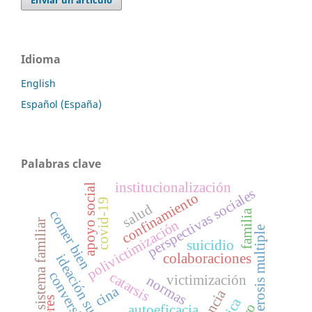
Idioma
English
Español (España)
Palabras clave
institucionalización
apoyo social
perspectivas sociales
confinamiento
covid-19
salud
familia
comer bien
polivictimización
sistema familiar
esclerosis multiple
suicidio
colaboraciones
ideación suicida
conversión
catarsis
victimización
normas
cina
autoeficacia